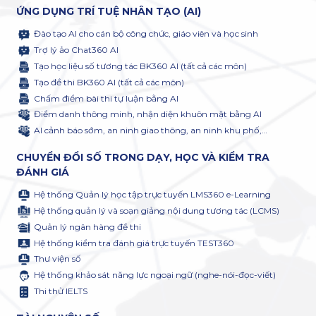
ỨNG DỤNG TRÍ TUỆ NHÂN TẠO (AI)
Đào tạo AI cho cán bộ công chức, giáo viên và học sinh
Trợ lý ảo Chat360 AI
Tạo học liệu số tương tác BK360 AI (tất cả các môn)
Tạo đề thi BK360 AI (tất cả các môn)
Chấm điểm bài thi tự luận bằng AI
Điểm danh thông minh, nhận diện khuôn mặt bằng AI
AI cảnh báo sớm, an ninh giao thông, an ninh khu phố,…
CHUYỂN ĐỔI SỐ TRONG DẠY, HỌC VÀ KIỂM TRA
ĐÁNH GIÁ
Hệ thống Quản lý học tập trực tuyến LMS360 e-Learning
Hệ thống quản lý và soạn giảng nội dung tương tác (LCMS)
Quản lý ngân hàng đề thi
Hệ thống kiểm tra đánh giá trực tuyến TEST360
Thư viện số
Hệ thống khảo sát năng lực ngoại ngữ (nghe-nói-đọc-viết)
Thi thử IELTS