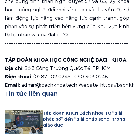
chẽ cùng tinh thần Nghị quyết 57 và 68, lấy khoa
học – công nghệ, đổi mới sáng tạo và chuyển đổi số
làm động lực nâng cao năng lực cạnh tranh, góp
phần vào sự phát triển bền vững của khu vực kinh
tế tư nhân và của đất nước.
---------------------------------------------------------------------
--------------
TẬP ĐOÀN KHOA HỌC CÔNG NGHỆ BÁCH KHOA
Địa chỉ
: Số 3 Công Trường Quốc Tế, TPHCM
Điện thoại
: (0287)102 0246 - 090 303 0246
Email:
admin@bachkhoa.tech
Website:
https://bachk
Tin tức liên quan
Tập đoàn KHCN Bách Khoa Từ “giải
pháp số” đến “giải pháp sống” trong
giáo dục