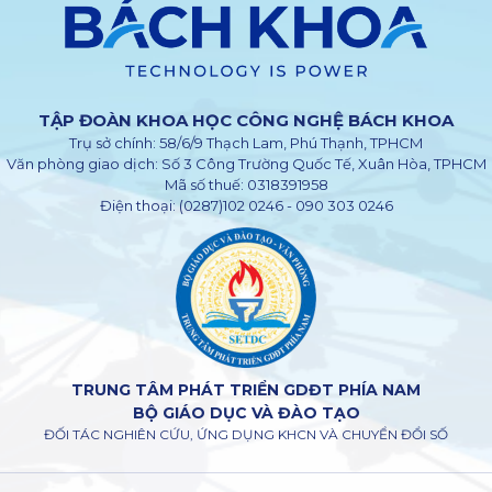
TẬP ĐOÀN KHOA HỌC CÔNG NGHỆ BÁCH KHOA
Trụ sở chính:
58/6/9 Thạch Lam,
Phú Thạnh
, TPHCM
Văn phòng giao dịch:
Số 3 Công Trường Quốc Tế,
Xuân Hòa
, TPHCM
Mã số thuế: 0318391958
Điện thoại:
(0287)102 0246
-
090 303 0246
TRUNG TÂM PHÁT TRIỂN GDĐT PHÍA NAM
BỘ GIÁO DỤC VÀ ĐÀO TẠO
ĐỐI TÁC NGHIÊN CỨU, ỨNG DỤNG KHCN VÀ CHUYỂN ĐỔI SỐ