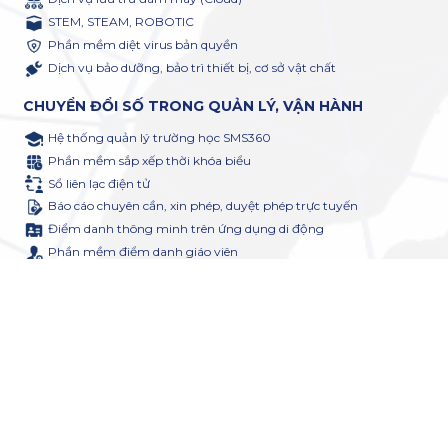
STEM, STEAM, ROBOTIC
Phần mềm diệt virus bản quyền
Dịch vụ bảo dưỡng, bảo trì thiết bị, cơ sở vật chất
CHUYỂN ĐỔI SỐ TRONG QUẢN LÝ, VẬN HÀNH
Hệ thống quản lý trường học SMS360
Phần mềm sắp xếp thời khóa biểu
Sổ liên lạc điện tử
Báo cáo chuyên cần, xin phép, duyệt phép trực tuyến
Điểm danh thông minh trên ứng dụng di động
Phần mềm điểm danh giáo viên
Học bạ số với công nghệ Blockchain
Ứng dụng truyền thông nội bộ
Chữ ký số
Y tế học đường
Thi đua khen thưởng
Hệ thống đánh giá và tự đánh giá
Phần mềm kiểm định chất lượng giáo dục